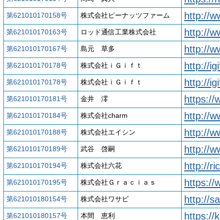
http://
第621010170158号
株式会社ピーナッツファーム
http://w
第621010170163号
ロッド通信工業株式会社
http://
第621010170167号
島元 草多
http://i
第621010170178号
株式会社ｉＧｉｆｔ
http://ig
第621010170178号
株式会社ｉＧｉｆｔ
https:/
第621010170181号
金井 澪
http://
第621010170184号
株式会社charm
http://w
第621010170188号
株式会社エイシン
http://w
第621010170189号
武谷 啓嗣
http://ri
第621010170194号
株式会社六花
https:/
第621010170195号
株式会社Ｇｒａｃｉａｓ
http://
第621010180154号
株式会社ワサビ
https:/
第621010180157号
本間 恵利