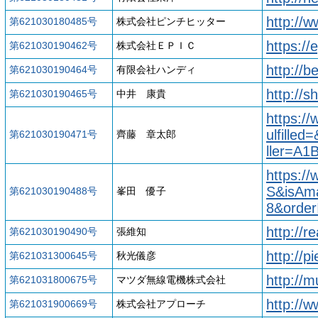
http://w
第621030180485号
株式会社ピンチヒッター
https:/
第621030190462号
株式会社ＥＰＩＣ
http://
第621030190464号
有限会社ハンディ
http://s
第621030190465号
中井 康貴
https:/
ulfille
第621030190471号
齊藤 章太郎
ller=A
https:/
S&isAm
第621030190488号
峯田 優子
8&orde
http://r
第621030190490号
張維知
http://p
第621031300645号
秋光儀彦
http://
第621031800675号
マツダ無線電機株式会社
http://w
第621031900669号
株式会社アプローチ