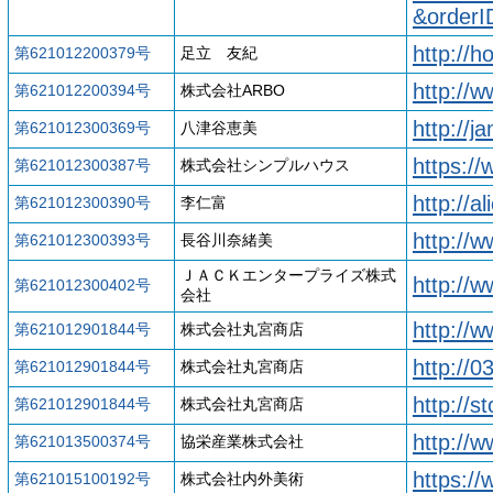
&order
http://h
第621012200379号
足立 友紀
http://w
第621012200394号
株式会社ARBO
http://j
第621012300369号
八津谷恵美
https:/
第621012300387号
株式会社シンプルハウス
http://a
第621012300390号
李仁富
http://
第621012300393号
長谷川奈緒美
ＪＡＣＫエンタープライズ株式
http://
第621012300402号
会社
http://
第621012901844号
株式会社丸宮商店
http://0
第621012901844号
株式会社丸宮商店
http://s
第621012901844号
株式会社丸宮商店
http://w
第621013500374号
協栄産業株式会社
https:/
第621015100192号
株式会社内外美術