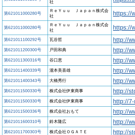
社
ＲｅＹｕｕ Ｊａｐａｎ株式会
https:/
第621011000280号
社
ＲｅＹｕｕ Ｊａｐａｎ株式会
https://
第621011000280号
社
http://
第621011100292号
瓦谷哲
http://
第621011200300号
戸田和典
http://
第621011300316号
谷口恵
http://w
第621011400339号
瀧本美喜雄
http://
第621011400343号
大橋秀行
http://s
第621011500330号
株式会社伊東商事
http://7
第621011500330号
株式会社伊東商事
http://
第621011500336号
株式会社おもて
http://w
第621011600310号
鈴木隆広
http://s
第621011700303号
株式会社ＯＧＡＴＥ