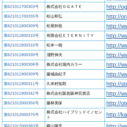
http://o
第621011700303号
株式会社ＯＧＡＴＥ
http://o
第621011700335号
松山和弘
http://
第621011800309号
松尾幹稔
http://w
第621011800310号
有限会社ＥＴＥＲＮＩＴＹ
http://
第621011800316号
松本一樹
http://
第621011800330号
淺野伸夫
http://w
第621011900308号
株式会社堀内カラー
http://w
第621011900309号
藤城由紀子
http://s
第621011900311号
久米村拓郎
http://
第621011900341号
株式会社阪急阪神百貨店
http://o
第621012000356号
藤林美保
株式会社ハイブリッドイノセン
http://k
第621012000375号
ト
http://
第621012000383号
横山陽平