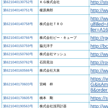
http://s
第621040130752号
ＫＧ株式会社
http://
第621040140751号
榎原典郎
http://
ulfille
第621040140758号
株式会社ＴＲＯ
ller=A
http://r
第621040140766号
株式会社ピー・キューブ
http://b
第621040150759号
脇元洋子
http://
第621040150760号
株式会社マッシュ
http://r
第621040150762号
石田晃治
http://w
第621040160566号
株式会社大泉
https:/
G&isAm
第621040170603号
宮崎 梓
8&orde
https:/
第621040170605号
橋本 剛
http://
第621040190563号
株式会社浅羽計器