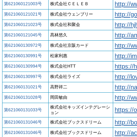
http://
第621060121003号
株式会社ＣＥＬＥＢ
http://
第621060121021号
株式会社ウェンブリー
http://h
第621060121023号
株式会社和聚会
http://a
第621060121045号
髙林悠久
http://
第621060130972号
株式会社京阪カード
http://i
第621060130991号
松家利惠
https://
第621060130994号
株式会社HTT
http://l
第621060130997号
株式会社ライズ
http://
第621060131021号
高野祥二
http://
第621060131028号
岡田敏由
株式会社キッズインテグレーシ
https://o
第621060131033号
ョン
http://
第621060131046号
株式会社ブックスドリーム
http://
第621060131046号
株式会社ブックスドリーム