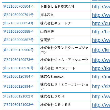
http://w
第621050700504号
トヨタＬ＆Ｆ株式会社
http://
第621050900791号
岸本和久
http://c
第621052000854号
株式会社キュートナ
http://
第621052000855号
山原幸夫
http://w
第621052000857号
森岡浩二
株式会社グランドクルーズジャ
http://
第621060120960号
パン
http://w
第621060120973号
株式会社ジャム・アソシエーツ
http://t
第621060120976号
株式会社TKエステート
http://m
第621060120984号
株式会社mojax
株式会社ＳＩＺコーポレーショ
http://s
第621060120994号
ン
http://w
第621060121002号
株式会社００Ｈ
http://
第621060121003号
株式会社ＣＥＬＥＢ