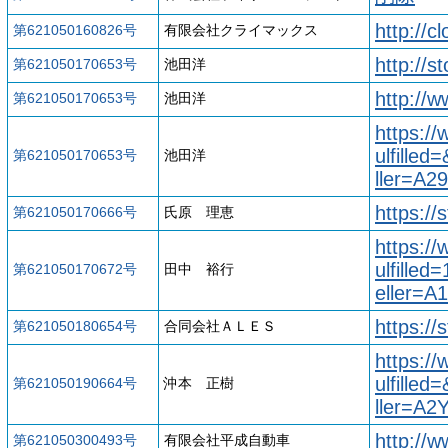
http://c
第621050160826号
有限会社クライマックス
http://s
第621050170653号
池田洋
http://w
第621050170653号
池田洋
https:/
ulfille
第621050170653号
池田洋
ller=A
https://
第621050170666号
氏原 理恵
https:/
ulfille
第621050170672号
田中 裕行
eller=
https://
第621050180654号
合同会社ＡＬＥＳ
https:/
ulfille
第621050190664号
沖本 正樹
ller=A
http://w
第621050300493号
有限会社平成自動車