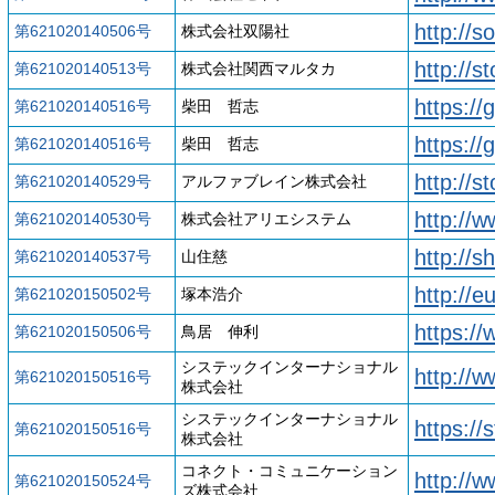
http://s
第621020140506号
株式会社双陽社
http://
第621020140513号
株式会社関西マルタカ
https://
第621020140516号
柴田 哲志
https://
第621020140516号
柴田 哲志
http://s
第621020140529号
アルファブレイン株式会社
http://
第621020140530号
株式会社アリエシステム
http://s
第621020140537号
山住慈
http://e
第621020150502号
塚本浩介
https://
第621020150506号
鳥居 伸利
システックインターナショナル
http://w
第621020150516号
株式会社
システックインターナショナル
https://
第621020150516号
株式会社
コネクト・コミュニケーション
http://
第621020150524号
ズ株式会社