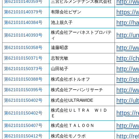
http://
第621010140359号
三宮ビルメンテナンス株式会社
https://
第621010140379号
有限会社ビザン
http://
第621010140384号
池上規久子
株式会社アーバネストプロパテ
http://u
第621010140393号
ィ
http://
第621010150358号
遠藤昭彦
http://c
第621010150371号
志智光敏
http://w
第621010150373号
山田祐子
http://s
第621010150388号
株式会社ボトルオフ
http://
第621010150395号
株式会社アーバンリサーチ
http://ul
第621010150402号
株式会社ULTRAWIDE
株式会社ＵＬＴＲＡ ＷＩＤ
https://r
第621010150402号
Ｅ
http://w
第621010150407号
株式会社ＴＡＬＯＯＮ
http://re
第621010150412号
株式会社モノラポ