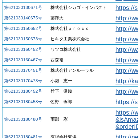
https:/
第621030130671号
株式会社シカゴ・インパクト
http://w
第621030140675号
藤澤大
http://
第621030150652号
株式会社ｐｒｏｃｃ
http://w
第621030150673号
ヒキタ工業株式会社
http://w
第621030160452号
ワツコ株式会社
http://
第621030160467号
西森裕
http://
第621030170451号
株式会社アンルーラル
http://
第621030170473号
小瀨 恵一
http://
第621030180452号
竹下 優幾
https://
第621030180458号
佐野 琢郎
https:/
&isAma
第621030180480号
雨郡 彩
&order
http://
第621030180481号
有限会社東洋