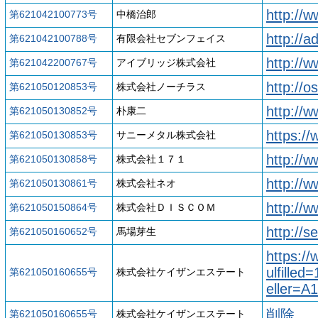
http://w
第621042100773号
中橋治郎
http://a
第621042100788号
有限会社セブンフェイス
http://w
第621042200767号
アイブリッジ株式会社
http://o
第621050120853号
株式会社ノーチラス
http://
第621050130852号
朴康二
https:/
第621050130853号
サニーメタル株式会社
http://
第621050130858号
株式会社１７１
http://
第621050130861号
株式会社ネオ
http://w
第621050150864号
株式会社ＤＩＳＣＯＭ
http://s
第621050160652号
馬場芽生
https:/
ulfille
第621050160655号
株式会社ケイザンエステート
eller=
削除
第621050160655号
株式会社ケイザンエステート