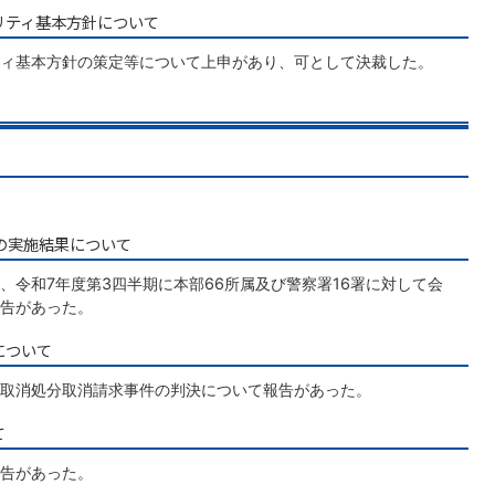
リティ基本方針について
ィ基本方針の策定等について上申があり、可として決裁した。
査の実施結果について
、令和7年度第3四半期に本部66所属及び警察署16署に対して会
告があった。
について
取消処分取消請求事件の判決について報告があった。
て
告があった。