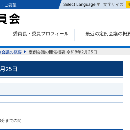
本文へ
文字サイズ
Select Language
▼
見・ご要望
委員長・委員プロフィール
最近の定例会議の概
例会議の概要
定例会議の開催概要 令和8年2月25日
月25日
30分までの間