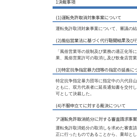
1決裁事項
(1)運転免許取消対象事案について
運転免許取消対象事案について、審議の結
(2)風俗営業法に基づく代行聴聞結果及び
「風俗営業等の規制及び業務の適正化等に
果、風俗営業許可の取消し及び飲食店営業
(3)特定抗争指定暴力団等の指定の延長に
特定抗争指定暴力団等に指定中の六代目山
ともに、双方代表者に延長通知書を交付し
可として決裁した。
(4)不服申立てに対する裁決について
ア運転免許取消処分に対する審査請求事案
運転免許取消処分の取消しを求めた審査請
正に行ったものであることから、棄却とし