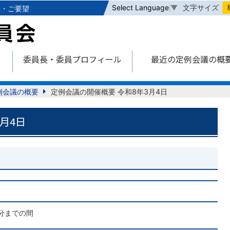
本文へ
文字サイズ
Select Language
▼
見・ご要望
委員長・委員プロフィール
最近の定例会議の概
例会議の概要
定例会議の開催概要 令和8年3月4日
月4日
0分までの間